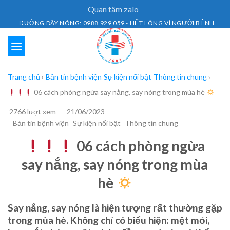
Skip
Quan tâm zalo
to
ĐƯỜNG DÂY NÓNG: 0988 929 059 - HẾT LÒNG VÌ NGƯỜI BỆNH
content
Trang chủ
›
Bản tin bệnh viện
Sự kiện nổi bật
Thông tin chung
›
06 cách phòng ngừa say nắng, say nóng trong mùa hè
2766 lượt xem
21/06/2023
Bản tin bệnh viện
Sự kiện nổi bật
Thông tin chung
06 cách phòng ngừa
say nắng, say nóng trong mùa
hè
Say nắng, say nóng là hiện tượng rất thường gặp
trong mùa hè. Không chỉ có biểu hiện: mệt mỏi,