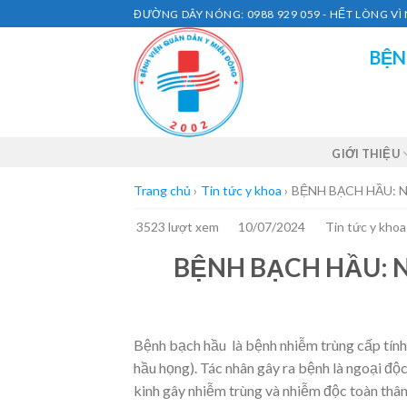
Skip
ĐƯỜNG DÂY NÓNG: 0988 929 059 - HẾT LÒNG V
to
BỆN
content
GIỚI THIỆU
Trang chủ
›
Tin tức y khoa
›
BỆNH BẠCH HẦU: 
3523 lượt xem
10/07/2024
Tin tức y khoa
BỆNH BẠCH HẦU: 
​Bệnh bạch hầu là bệnh nhiễm trùng cấp tín
hầu họng).
Tác nhân gây ra bệnh là ngoại độc
kinh gây nhiễm trùng và nhiễm độc toàn thâ