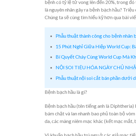
bệnh có tỷ lệ tử vong lên đến 20%, trong đó 
là nguyên nhân gây ra bệnh bạch hầu? Triệu
Chúng ta sẽ cùng tìm hiểu kỹ hơn qua bài viế
Phẫu thuật thành công cho bệnh nhân b
15 Phút Nghỉ Giữa Hiệp World Cup: 
Bí Quyết Cháy Cùng World Cup Mà Khô
NỘI SOI TIÊU HÓA NGÀY CHỦ NH
Phẫu thuật nội soi cắt bán phần dưới d
Bệnh bạch hầu là gì?
Bệnh bạch hầu (tên tiếng anh là Diphtheria) 
bám chặt và lan nhanh bao phủ toàn bộ vòm h
da, các màng niêm mạc khác (kết mạc mắt, b
Vi khuẩn bạch hầu trú ngụ ở các giả mạc tiết