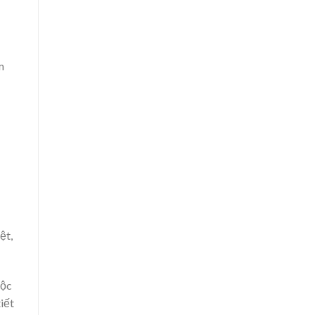
m
ệt,
độc
iết