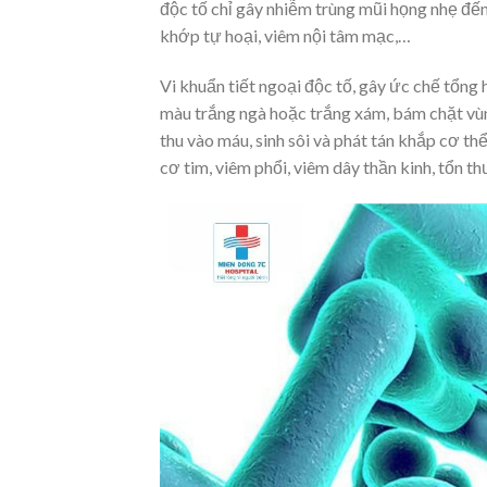
độc tố chỉ gây nhiễm trùng mũi họng nhẹ đến
khớp tự hoại, viêm nội tâm mạc,…
Vi khuẩn tiết ngoại độc tố, gây ức chế tổng 
màu trắng ngà hoặc trắng xám, bám chặt vùn
thu vào máu, sinh sôi và phát tán khắp cơ t
cơ tim, viêm phổi, viêm dây thần kinh, tổn t