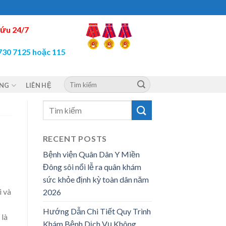
ứu 24/7
730 7125 hoặc 115
ỘNG
LIÊN HỆ
RECENT POSTS
Bệnh viện Quân Dân Y Miền
Đông sôi nổi lễ ra quân khám
sức khỏe định kỳ toàn dân năm
i và
2026
Hướng Dẫn Chi Tiết Quy Trình
 là
Khám Bệnh Dịch Vụ Không