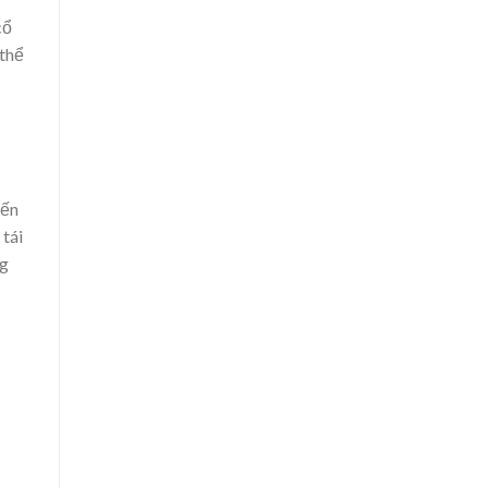
cổ
 thể
iến
tái
ng