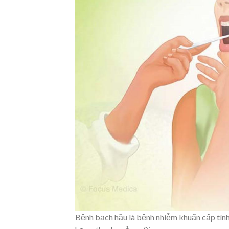
Bệnh bạch hầu là bệnh nhiễm khuẩn cấp tính 