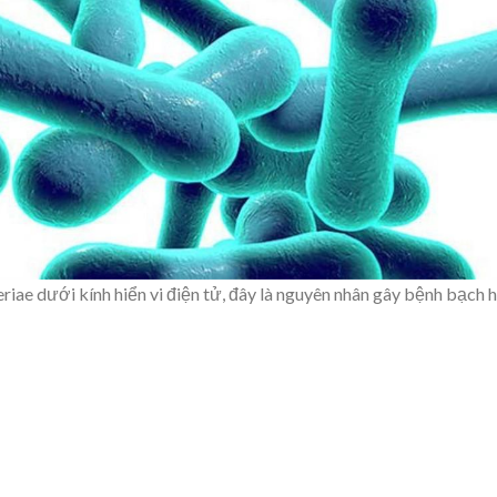
iae dưới kính hiển vi điện tử, đây là nguyên nhân gây bệnh bạch 