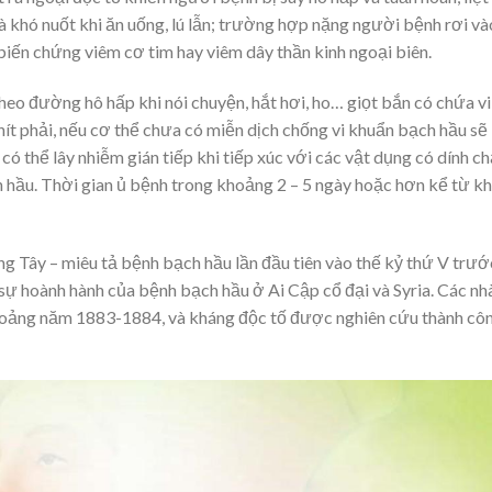
và khó nuốt khi ăn uống, lú lẫn; trường hợp nặng người bệnh rơi và
iến chứng viêm cơ tim hay viêm dây thần kinh ngoại biên.
theo đường hô hấp khi nói chuyện, hắt hơi, ho… giọt bắn có chứa vi
ít phải, nếu cơ thể chưa có miễn dịch chống vi khuẩn bạch hầu sẽ
ó thể lây nhiễm gián tiếp khi tiếp xúc với các vật dụng có dính ch
h hầu. Thời gian ủ bệnh trong khoảng 2 – 5 ngày hoặc hơn kể từ kh
g Tây – miêu tả bệnh bạch hầu lần đầu tiên vào thế kỷ thứ V trướ
sự hoành hành của bệnh bạch hầu ở Ai Cập cổ đại và Syria. Các nh
khoảng năm 1883-1884, và kháng độc tố được nghiên cứu thành cô