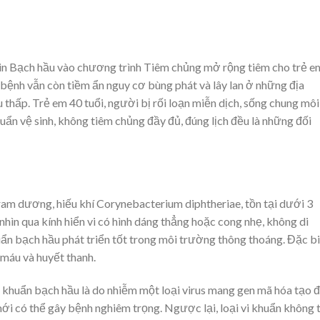
xin Bạch hầu vào chương trình Tiêm chủng mở rộng tiêm cho trẻ e
 bệnh vẫn còn tiềm ẩn nguy cơ bùng phát và lây lan ở những địa
 thấp. Trẻ em 40 tuổi, người bị rối loạn miễn dịch, sống chung môi
uẩn vệ sinh, không tiêm chủng đầy đủ, đúng lịch đều là những đối
ram dương, hiếu khí Corynebacterium diphtheriae, tồn tại dưới 3
nhìn qua kính hiển vi có hình dáng thẳng hoặc cong nhẹ, không di
uẩn bạch hầu phát triển tốt trong môi trường thông thoáng. Đặc bi
 máu và huyết thanh.
vi khuẩn bạch hầu là do nhiễm một loại virus mang gen mã hóa tạo 
mới có thể gây bệnh nghiêm trọng. Ngược lại, loại vi khuẩn không t