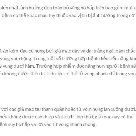
 biến nhất, ảnh hưởng đến toàn bộ vùng hô hấp trên bao gồm mũi, 
 bệnh có thể khác nhau tùy thuộc vào vị trí bị ảnh hưởng trong cơ
 ăn kém, đau cổ họng bởi giả mạc dày và dai trắng ngà, bám chắc
 vùng vòm họng. Trong một số trường hợp bệnh diễn tiến nặng kh
nề vùng dưới hàm. Trường hợp nhiễm độc nặng hơn người bệnh sẽ 
u không được điều trị tích cực có thể tử vong nhanh chỉ trong vò
với các giả mạc tại thanh quản hoặc từ vòm họng lan xuống dưới.
 nếu không được can thiệp và điều trị kịp thời, giả mạc này có thể
ệnh suy hô hấp và rơi vào tử vong nhanh chóng.