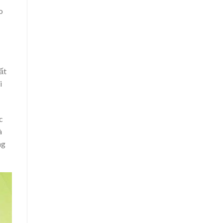
o
ất
i
c
à
ng