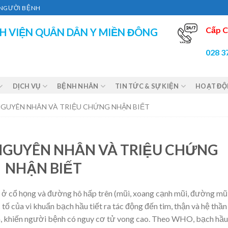
Ì NGƯỜI BỆNH
Cấp C
H VIỆN QUÂN DÂN Y MIỀN ĐÔNG
028 3
DỊCH VỤ
BỆNH NHÂN
TIN TỨC & SỰ KIỆN
HOẠT Đ
NGUYÊN NHÂN VÀ TRIỆU CHỨNG NHẬN BIẾT
NGUYÊN NHÂN VÀ TRIỆU CHỨNG
NHẬN BIẾT
h ở cổ họng và đường hô hấp trên (mũi, xoang cạnh mũi, đường mũ
 tố của vi khuẩn bạch hầu tiết ra tác động đến tim, thận và hệ thần
n, khiến người bệnh có nguy cơ tử vong cao. Theo WHO, bạch hầu