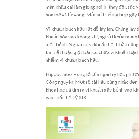
màn khẩu cái làm giọng nói bị thay đổi, sặc 
hôn mê và tử vong. Một số trường hợp gây b
Vi khuẩn bạch hầu rất dễ lây lan. Chúng lây 
khuẩn hòa vào không khí, người khỏe mạnh h
mắc bệnh. Ngoài ra, vi khuẩn bạch hầu cũng c
bài tiết hoặc giọt bắn có chứa vi khuẩn bạc
nhiễm vi khuẩn bạch hầu.
Hippocrates – ông tổ của ngành y học phươn
Công nguyên. Một số tài liệu cũng nhắc đến 
khoa học đã tìm ra vi khuẩn gây bệnh vào 
vào cuối thế kỷ XIX.