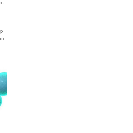
êm
ấp
êm