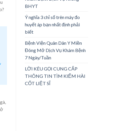
âu
BHYT
o?
Ý nghĩa 3 chỉ số trên máy đo
huyết áp bạn nhất định phải
biết
Bệnh Viện Quân Dân Y Miền
Đông Mở Dịch Vụ Khám Bệnh
7 Ngày/Tuần
Ý
LỜI KÊU GỌI CUNG CẤP
THÔNG TIN TÌM KIẾM HÀI
CỐT LIỆT SĨ
gà,
 ở