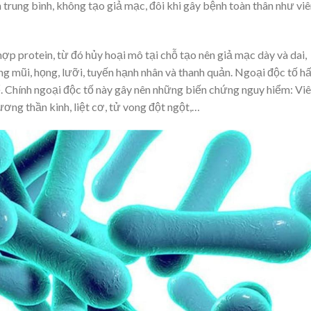
 trung bình, không tạo giả mạc, đôi khi gây bệnh toàn thân như vi
hợp protein, từ đó hủy hoại mô tại chỗ tạo nên giả mạc dày và dai,
g mũi, họng, lưỡi, tuyến hạnh nhân và thanh quản. Ngoại độc tố h
hể. Chính ngoại độc tố này gây nên những biến chứng nguy hiểm: Vi
hương thần kinh, liệt cơ, tử vong đột ngột,…