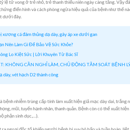
tỷ lệ tử vong ở trẻ nhỏ, trẻ thanh thiếu niên ngày càng tăng. Vậy đ
 chứng điển hình và cách phòng ngừa hiệu quả của bệnh như thế nà
t dưới đây.
ị xương cá đâm thủng dạ dày, gây áp xe dưới gan
Bạn Nên Làm Gì Để Bảo Vệ Sức Khỏe?
ng Lo Kiệt Sức | Lời Khuyên Từ Bác Sĩ
ẬT: KHÔNG CẦN NGHỈ LÀM, CHỦ ĐỘNG TẦM SOÁT BỆNH L
ạ dày, vét hạch D2 thành công
là bệnh nhiễm trùng cấp tính làm xuất hiện giả mạc dày dai, trắng n
ọng, mũi, tuyến hạnh nhân, thanh quản. Bệnh còn có thể xuất hiện
ộ phận sinh dục,…).
 ra ngoại độc tố khiến người bệnh bị suy hô hấp và tuần hoàn, liệt