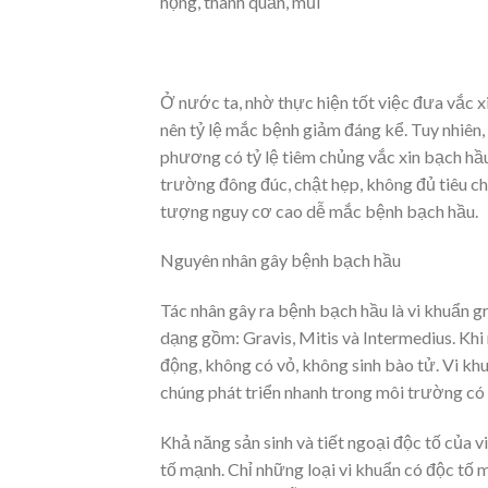
họng, thanh quản, mũi
Ở nước ta, nhờ thực hiện tốt việc đưa vắc 
nên tỷ lệ mắc bệnh giảm đáng kể. Tuy nhiên,
phương có tỷ lệ tiêm chủng vắc xin bạch hầu
trường đông đúc, chật hẹp, không đủ tiêu ch
tượng nguy cơ cao dễ mắc bệnh bạch hầu.
Nguyên nhân gây bệnh bạch hầu
Tác nhân gây ra bệnh bạch hầu là vi khuẩn g
dạng gồm: Gravis, Mitis và Intermedius. Khi 
động, không có vỏ, không sinh bào tử. Vi kh
chúng phát triển nhanh trong môi trường có
Khả năng sản sinh và tiết ngoại độc tố của 
tố mạnh. Chỉ những loại vi khuẩn có độc tố 