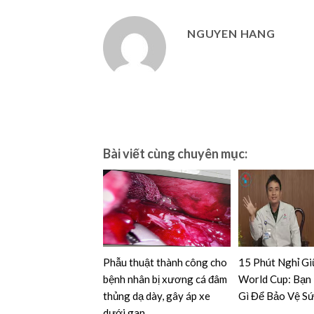
NGUYEN HANG
Bài viết cùng chuyên mục:
Phẫu thuật thành công cho
15 Phút Nghỉ Gi
bệnh nhân bị xương cá đâm
World Cup: Bạn
thủng dạ dày, gây áp xe
Gì Để Bảo Vệ S
dưới gan