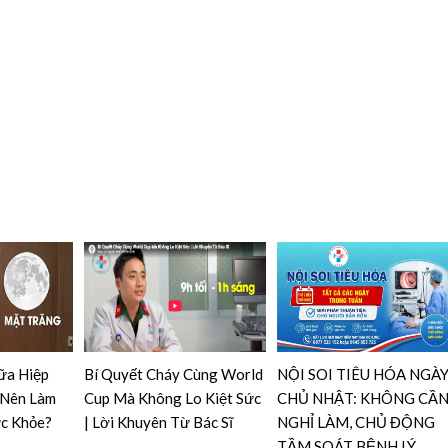
ữa Hiệp
Bí Quyết Cháy Cùng World
NỘI SOI TIÊU HÓA NGÀ
 Nên Làm
Cup Mà Không Lo Kiệt Sức
CHỦ NHẬT: KHÔNG CẦ
ức Khỏe?
| Lời Khuyên Từ Bác Sĩ
NGHỈ LÀM, CHỦ ĐỘNG
TẦM SOÁT BỆNH LÝ