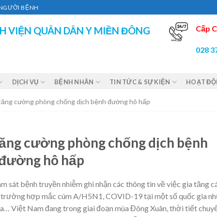
Ì NGƯỜI BỆNH
Cấp C
H VIỆN QUÂN DÂN Y MIỀN ĐÔNG
028 3
DỊCH VỤ
BỆNH NHÂN
TIN TỨC & SỰ KIỆN
HOẠT Đ
 tăng cường phòng chống dịch bệnh đường hô hấp
tăng cường phòng chống dịch bệnh
đường hô hấp
ám sát bệnh truyền nhiễm ghi nhận các thông tin về việc gia tăng c
 trường hợp mắc cúm A/H5N1, COVID-19 tại một số quốc gia nh
a… Việt Nam đang trong giai đoạn mùa Đông Xuân, thời tiết chuy