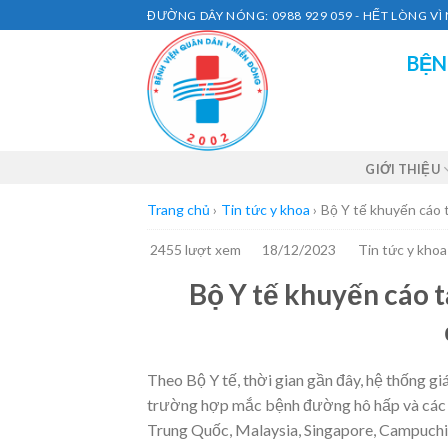
Skip
ĐƯỜNG DÂY NÓNG: 0988 929 059 - HẾT LÒNG V
to
BỆN
content
GIỚI THIỆU
Trang chủ
›
Tin tức y khoa
›
Bộ Y tế khuyến cáo
2455 lượt xem
18/12/2023
Tin tức y khoa
Bộ Y tế khuyến cáo 
Theo Bộ Y tế, thời gian gần đây, hệ thống gi
trường hợp mắc bệnh đường hô hấp và các
Trung Quốc, Malaysia, Singapore, Campuchi