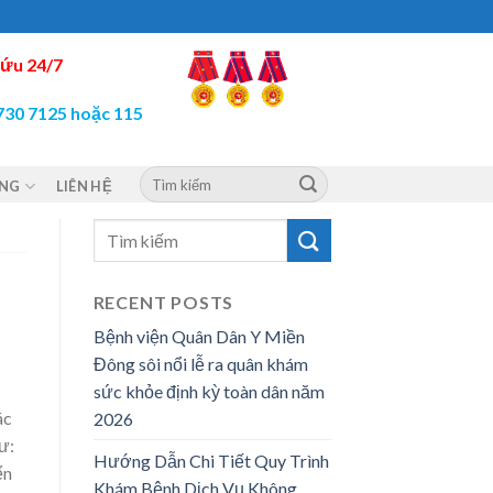
ứu 24/7
730 7125 hoặc 115
ỘNG
LIÊN HỆ
RECENT POSTS
Bệnh viện Quân Dân Y Miền
Đông sôi nổi lễ ra quân khám
sức khỏe định kỳ toàn dân năm
ác
2026
ư:
Hướng Dẫn Chi Tiết Quy Trình
ển
Khám Bệnh Dịch Vụ Không