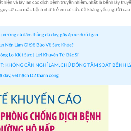
 hiện và lây lan các dịch bệnh truyền nhiễm, nhất là bệnh lây truy
 nguy cơ cao mắc bệnh như trẻ em có sức đề kháng yếu, người cao
ị xương cá đâm thủng dạ dày, gây áp xe dưới gan
Bạn Nên Làm Gì Để Bảo Vệ Sức Khỏe?
ng Lo Kiệt Sức | Lời Khuyên Từ Bác Sĩ
ẬT: KHÔNG CẦN NGHỈ LÀM, CHỦ ĐỘNG TẦM SOÁT BỆNH L
ạ dày, vét hạch D2 thành công