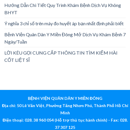
Hướng Dẫn Chi Tiết Quy Trình Khám Bệnh Dịch Vụ Không
BHYT
Ý nghĩa 3 chỉ số trên máy đo huyết áp bạn nhất định phải biết
Bệnh Viện Quân Dân Y Miền Đông Mở Dịch Vụ Khám Bệnh 7
Ngày/Tuần
LỜI KÊU GỌI CUNG CẤP THÔNG TIN TÌM KIẾM HÀI
CỐT LIỆT SĨ
BỆNH VIỆN QUÂN DÂN Y MIỀN ĐÔNG
Địa chỉ: 50 Lê Văn Việt, Phường Tăng Nhơn Phú, Thành Phố Hồ Chí
Minh
Điện thoại: 028. 38 960 054 (Hỗ trợ thủ tục hành chính) - Fax: 028.
37 307 125