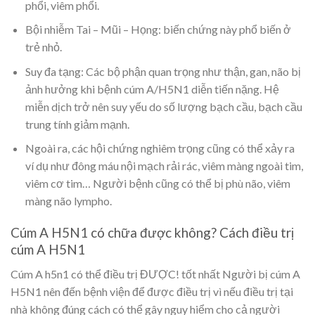
phổi, viêm phổi.
Bội nhiễm Tai – Mũi – Họng: biến chứng này phổ biến ở
trẻ nhỏ.
Suy đa tạng: Các bộ phận quan trọng như thận, gan, não bị
ảnh hưởng khi bệnh cúm A/H5N1 diễn tiến nặng. Hệ
miễn dịch trở nên suy yếu do số lượng bạch cầu, bạch cầu
trung tính giảm mạnh.
Ngoài ra, các hội chứng nghiêm trọng cũng có thể xảy ra
ví dụ như đông máu nội mạch rải rác, viêm màng ngoài tim,
viêm cơ tim… Người bệnh cũng có thể bị phù não, viêm
màng não lympho.
Cúm A H5N1 có chữa được không? Cách điều trị
cúm A H5N1
Cúm A h5n1 có thể điều trị ĐƯỢC!
tốt nhất Người bị
cúm A
H5N1
nên đến bệnh viện để được điều trị vì nếu điều trị tại
nhà không đúng cách có thể gây nguy hiểm cho cả người