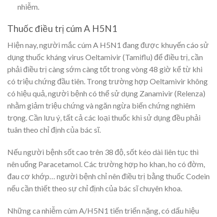
nhiễm.
Thuốc điều trị cúm A H5N1
Hiện nay, người mắc cúm A H5N1 đang được khuyến cáo sử
dụng thuốc kháng virus Oeltamivir (Tamiflu) để điều trị, cần
phải điều trị càng sớm càng tốt trong vòng 48 giờ kể từ khi
có triệu chứng đầu tiên. Trong trường hợp Oeltamivir không
có hiệu quả, người bệnh có thể sử dụng Zanamivir (Relenza)
nhằm giảm triệu chứng và ngăn ngừa biến chứng nghiêm
trọng. Cần lưu ý, tất cả các loại thuốc khi sử dụng đều phải
tuân theo chỉ định của bác sĩ.
Nếu người bệnh sốt cao trên 38 độ, sốt kéo dài liên tục thì
nên uống Paracetamol. Các trường hợp ho khan, ho có đờm,
đau cơ khớp… người bệnh chỉ nên điều trị bằng thuốc Codein
nếu cần thiết theo sự chỉ định của bác sĩ chuyên khoa.
Những ca nhiễm cúm A/H5N1 tiến triển nặng, có dấu hiệu