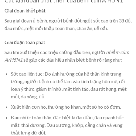
Các giai đoạn phát triển của bệnh cúm A H5N1
Giai đoạn khởi phát
Sau giai đoạn ủ bệnh, người bệnh đột ngột sốt cao trên 38 độ,
đau nhức, mệt mỏi khắp toàn thân, chán ăn, uể oải.
Giai đoạn toàn phát
Sau khi xuất hiện các triệu chứng đầu tiên, người
nhiễm cúm
A/H5N1
sẽ gặp các dấu hiệu nhận biết bệnh rõ ràng như:
Sốt cao liên tục: Do ảnh hưởng của hệ thần kinh trung
ương, người bệnh có thể lâm vào tình trạng hôn mê, rối
loạn ý thức, giảm trí nhớ, mất tỉnh táo, đau rát họng, mệt
mỏi, da nóng, đỏ.
Xuất hiện cơn ho, thường ho khan, một số ho có đờm.
Đau nhức toàn thân, đặc biệt là đau đầu, đau quanh hốc
mắt, thái dương. Đau xương, khớp, cẳng chân và vùng
thắt lưng dữ dội.