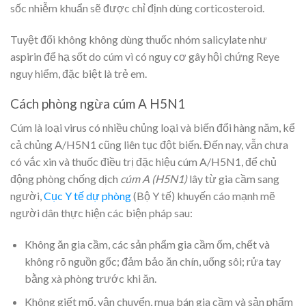
sốc nhiễm khuẩn sẽ được chỉ định dùng corticosteroid.
Tuyệt đối không không dùng thuốc nhóm salicylate như
aspirin để hạ sốt do cúm vì có nguy cơ gây hội chứng Reye
nguy hiểm, đặc biệt là trẻ em.
Cách phòng ngừa cúm A H5N1
Cúm là loại virus có nhiều chủng loại và biến đổi hàng năm, kể
cả chủng A/H5N1 cũng liên tục đột biến. Đến nay, vẫn chưa
có vắc xin và thuốc điều trị đặc hiệu cúm A/H5N1, để chủ
động phòng chống dịch
cúm A (H5N1)
lây từ gia cầm sang
người,
Cục Y tế dự phòng
(Bộ Y tế) khuyến cáo mạnh mẽ
người dân thực hiện các biện pháp sau:
Không ăn gia cầm, các sản phẩm gia cầm ốm, chết và
không rõ nguồn gốc; đảm bảo ăn chín, uống sôi; rửa tay
bằng xà phòng trước khi ăn.
Không giết mổ, vận chuyển, mua bán gia cầm và sản phẩm