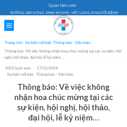
Skip
Quan tâm zalo
to
ĐƯỜNG DÂY NÓNG: 0988 929 059 - HẾT LÒNG VÌ NGƯỜI BỆNH
content
Trang chủ
›
Sự kiện nổi bật
Thông báo - Văn bản
›
Thông báo: Về việc không nhận hoa chúc mừng tại các sự kiện, hội
nghị, hội thảo, đại hội, lễ kỷ niệm…
3032 lượt xem
17/12/2024
Sự kiện nổi bật
Thông báo - Văn bản
Thông báo: Về việc không
nhận hoa chúc mừng tại các
sự kiện, hội nghị, hội thảo,
đại hội, lễ kỷ niệm…