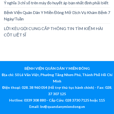
Ý nghĩa 3 chỉ số trên máy đo huyết áp bạn nhất định phải biết
Bệnh Viện Quân Dân Y Miền Đông Mở Dịch Vụ Khám Bệnh 7
Ngày/Tuần
LỜI KÊU GỌI CUNG CẤP THÔNG TIN TÌM KIẾM HÀI
CỐT LIỆT SĨ
BỆNH VIỆN QUÂN DÂN Y MIỀN ĐÔNG
Địa chỉ: 50 Lê Văn Việt, Phường Tăng Nhơn Phú, Thành Phố Hồ Chí
Minh
Điện thoại: 028. 38 960 054 (Hỗ trợ thủ tục hành chính) - Fax: 028.
37 307 125
Hotline: 0339 308 880 - Cấp Cứu: 028 3730 7125 hoặc 115
Email:
bv@quandanymiendong.vn