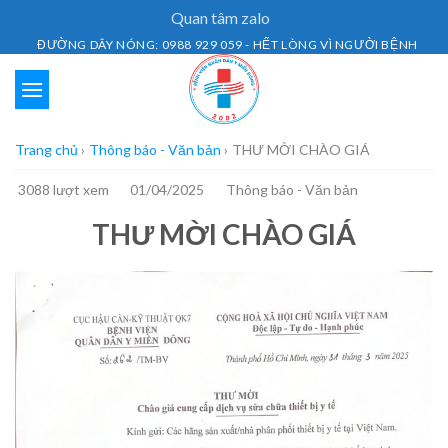
Skip
Quan tâm zalo
to
ĐƯỜNG DÂY NÓNG: 0988 929 059 - HẾT LÒNG VÌ NGƯỜI BỆNH
content
Trang chủ
›
Thông báo - Văn bản
›
THƯ MỜI CHÀO GIÁ
3088 lượt xem
01/04/2025
Thông báo - Văn bản
THƯ MỜI CHÀO GIÁ