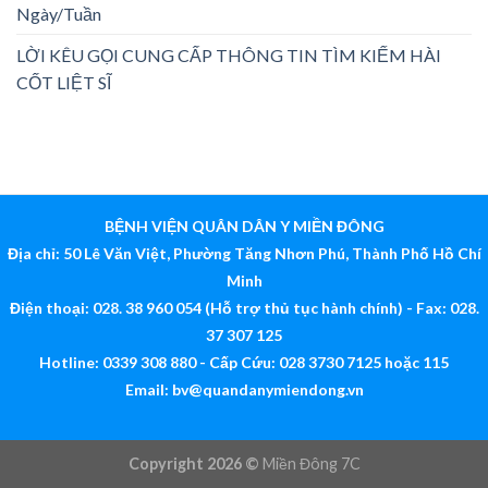
Ngày/Tuần
LỜI KÊU GỌI CUNG CẤP THÔNG TIN TÌM KIẾM HÀI
CỐT LIỆT SĨ
BỆNH VIỆN QUÂN DÂN Y MIỀN ĐÔNG
Địa chỉ: 50 Lê Văn Việt, Phường Tăng Nhơn Phú, Thành Phố Hồ Chí
Minh
Điện thoại: 028. 38 960 054 (Hỗ trợ thủ tục hành chính) - Fax: 028.
37 307 125
Hotline: 0339 308 880 - Cấp Cứu: 028 3730 7125 hoặc 115
Email:
bv@quandanymiendong.vn
Copyright 2026 ©
Miền Đông 7C