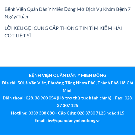
Bệnh Viện Quân Dân Y Miền Đông Mở Dịch Vụ Khám Bệnh 7
Ngày/Tuần
LỜI KÊU GỌI CUNG CẤP THÔNG TIN TÌM KIẾM HÀI
CỐT LIỆT SĨ
BỆNH VIỆN QUÂN DÂN Y MIỀN ĐÔNG
Địa chỉ: 50 Lê Văn Việt, Phường Tăng Nhơn Phú, Thành Phố Hồ Chí
Minh
Điện thoại: 028. 38 960 054 (Hỗ trợ thủ tục hành chính) - Fax: 028.
37 307 125
Hotline: 0339 308 880 - Cấp Cứu: 028 3730 7125 hoặc 115
Email:
bv@quandanymiendong.vn