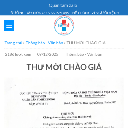
Skip
Quan tâm zalo
to
ĐƯỜNG DÂY NÓNG: 0988 929 059 - HẾT LÒNG VÌ NGƯỜI BỆNH
content
Trang chủ
›
Thông báo - Văn bản
›
THƯ MỜI CHÀO GIÁ
2186 lượt xem
09/12/2025
Thông báo - Văn bản
THƯ MỜI CHÀO GIÁ