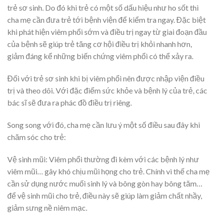
trẻ sơ sinh. Do đó khi trẻ có một số dấu hiệu như ho sốt thì
cha mẹ cần đưa trẻ tới bệnh viện để kiểm tra ngay. Đặc biệt
khi phát hiện viêm phổi sớm và điều trị ngay từ giai đoạn đầu
của bệnh sẽ giúp trẻ tăng cơ hội điều trị khỏi nhanh hơn,
giảm đáng kể những biến chứng viêm phổi có thể xảy ra.
Đối với trẻ sơ sinh khi bị viêm phổi nên được nhập viện điều
trị và theo dõi. Với đặc điểm sức khỏe và bệnh lý của trẻ, các
bác sĩ sẽ đưa ra phác đồ điều trị riêng.
Song song với đó, cha mẹ cần lưu ý một số điều sau đây khi
chăm sóc cho trẻ:
Vệ sinh mũi: Viêm phổi thường đi kèm với các bệnh lý như
viêm mũi… gây khó chịu mũi họng cho trẻ. Chính vì thế cha mẹ
cần sử dụng nước muối sinh lý và bông gòn hay bông tăm…
để vệ sinh mũi cho trẻ, điều này sẽ giúp làm giảm chất nhầy,
giảm sưng nề niêm mạc.