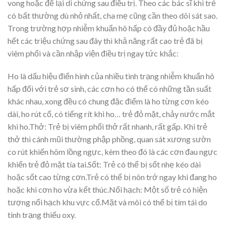
vong hoặc để lại di chứng sau điều trị. Theo các bác sĩ khi trẻ
có bất thường dù nhỏ nhất, cha mẹ cũng cần theo dõi sát sao.
Trong trường hợp nhiễm khuẩn hô hấp có đầy đủ hoặc hầu
hết các triệu chứng sau đây thì khả năng rất cao trẻ đã bị
viêm phổi và cần nhập viện điều trị ngay tức khắc:
Ho là dấu hiệu điển hình của nhiều tình trạng nhiễm khuẩn hô
hấp đối với trẻ sơ sinh, các cơn ho có thể có những tần suất
khác nhau, xong đều có chung đặc điểm là ho từng cơn kéo
dài, ho rút cổ, có tiếng rít khi ho… trẻ đỏ mặt, chảy nước mắt
khi ho.Thở: Trẻ bị viêm phổi thở rất nhanh, rất gấp. Khi trẻ
thở thì cánh mũi thường phập phồng, quan sát xương sườn
co rút khiến hõm lồng ngực, kèm theo đó là các cơn đau ngực
khiến trẻ đỏ mặt tía tai.Sốt: Trẻ có thể bị sốt nhẹ kéo dài
hoặc sốt cao từng cơn.Trẻ có thể bị nôn trớ ngay khi đang ho
hoặc khi cơn ho vừa kết thúc.Nổi hạch: Một số trẻ có hiện
tượng nổi hạch khu vực cổ.Mặt và môi có thể bị tím tái do
tình trạng thiếu oxy.