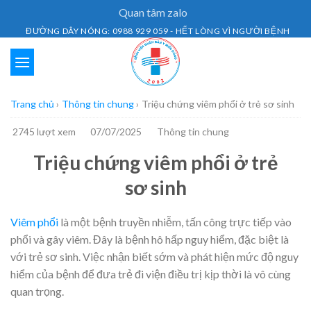
Skip
Quan tâm zalo
to
ĐƯỜNG DÂY NÓNG: 0988 929 059 - HẾT LÒNG VÌ NGƯỜI BỆNH
content
Trang chủ
›
Thông tin chung
›
Triệu chứng viêm phổi ở trẻ sơ sinh
2745 lượt xem
07/07/2025
Thông tin chung
Triệu chứng viêm phổi ở trẻ
sơ sinh
Viêm phổi
là một bệnh truyền nhiễm, tấn công trực tiếp vào
phổi và gây viêm. Đây là bệnh hô hấp nguy hiểm, đặc biệt là
với trẻ sơ sinh. Việc nhận biết sớm và phát hiện mức độ nguy
hiểm của bệnh để đưa trẻ đi viện điều trị kịp thời là vô cùng
quan trọng.