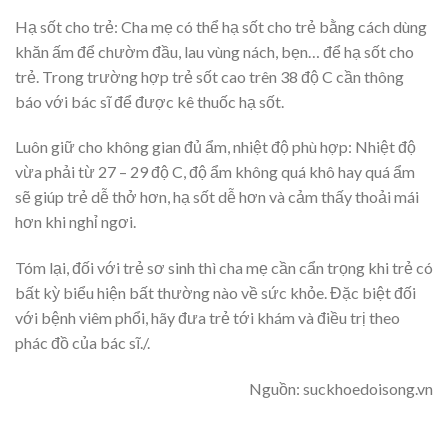
Hạ sốt cho trẻ: Cha mẹ có thể hạ sốt cho trẻ bằng cách dùng
khăn ấm để chườm đầu, lau vùng nách, bẹn… để hạ sốt cho
trẻ. Trong trường hợp trẻ sốt cao trên 38 độ C cần thông
báo với bác sĩ để được kê thuốc hạ sốt.
Luôn giữ cho không gian đủ ẩm, nhiệt độ phù hợp: Nhiệt độ
vừa phải từ 27 – 29 độ C, độ ẩm không quá khô hay quá ẩm
sẽ giúp trẻ dễ thở hơn, hạ sốt dễ hơn và cảm thấy thoải mái
hơn khi nghỉ ngơi.
Tóm lại, đối với trẻ sơ sinh thì cha mẹ cần cẩn trọng khi trẻ có
bất kỳ biểu hiện bất thường nào về sức khỏe. Đặc biệt đối
với bệnh viêm phổi, hãy đưa trẻ tới khám và điều trị theo
phác đồ của bác sĩ./.
Nguồn: suckhoedoisong.vn