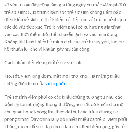
số yếu tố sau đây cũng làm gia tăng nguy cơ mắc viêm phổi ở
trẻ sơ sinh: Quá trình chăm sóc trẻ sơ sinh không đảm bảo
điều kiện vệ sinh có thể khiến trẻ tiếp xúc với mầm bệnh qua
các đồ vật tiếp xúc. Trẻ bị viêm phổi có xu hướng gia tăng
vào các thời điểm thời tiết chuyển lạnh và vào mùa đông.
Không khí lạnh khiến hệ miễn dịch của trẻ bị suy yếu, tạo cơ
hội thuận lợi cho vi khuẩn gây hại tấn công.
Cách nhận biết viêm phổi ở trẻ sơ sinh
Ho, sốt, viêm long đờm, mệt mỏi, thở khó… là những triệu
chứng điển hình của
viêm phổi
.
Trẻ sơ sinh viêm phổi có các triệu chứng tương tự như các
bệnh lý tai mũi họng thông thường, nên rất dễ khiến cha mẹ
chủ quan hoặc không thể theo dõi hết các triệu chứng để
phòng tránh. Đây chính là lý do khiến nhiều ca trẻ bị viêm phổi
không được điều trị kịp thời, dẫn đến diễn biến nặng, gây tử