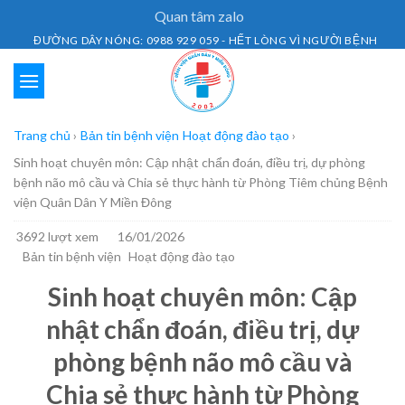
Skip
Quan tâm zalo
to
ĐƯỜNG DÂY NÓNG: 0988 929 059 - HẾT LÒNG VÌ NGƯỜI BỆNH
content
Trang chủ
›
Bản tin bệnh viện
Hoạt động đào tạo
›
Sinh hoạt chuyên môn: Cập nhật chẩn đoán, điều trị, dự phòng
bệnh não mô cầu và Chia sẻ thực hành từ Phòng Tiêm chủng Bệnh
viện Quân Dân Y Miền Đông
3692 lượt xem
16/01/2026
Bản tin bệnh viện
Hoạt động đào tạo
Sinh hoạt chuyên môn: Cập
nhật chẩn đoán, điều trị, dự
phòng bệnh não mô cầu và
Chia sẻ thực hành từ Phòng