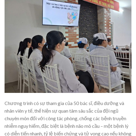
Chương trình có sự tham gia của 50 bác sĩ, điều dưỡng và
nhân viên y tế, thể hiện sự quan tâm sâu sắc của đội ngũ
chuyên môn đối với công tác phòng, chống các bệnh truyền
nhiễm nguy hiểm, đặc biệt là bệnh não mô cầu – một bệnh lý
có diễn tiến nhanh, tỷ lệ biến chứng và tử vong cao nếu không