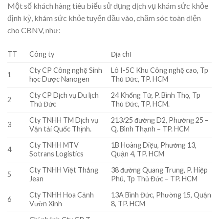
Một số khách hàng tiêu biểu sử dụng dịch vụ khám sức khỏe
định kỳ, khám sức khỏe tuyển đầu vào, chăm sóc toàn diện
cho CBNV, như:
TT
Công ty
Địa chỉ
Cty CP Công nghệ Sinh
Lô I-5C Khu Công nghệ cao, Tp
1
học Dược Nanogen
Thủ Đức, TP. HCM
Cty CP Dịch vụ Du lịch
24 Khổng Tử, P. Bình Thọ, Tp
2
Thủ Đức
Thủ Đức, TP. HCM.
Cty TNHH TM Dịch vụ
213/25 đường D2, Phường 25 –
3
Vận tải Quốc Thịnh.
Q. Bình Thạnh – TP. HCM
Cty TNHH MTV
1B Hoàng Diệu, Phường 13,
4
Sotrans Logistics
Quận 4, TP. HCM
Cty TNHH Việt Thắng
38 đường Quang Trung, P. Hiệp
5
Jean
Phú, Tp Thủ Đức – TP. HCM
Cty TNHH Hoa Cảnh
13A Bình Đức, Phường 15, Quận
6
Vườn Xinh
8, TP. HCM