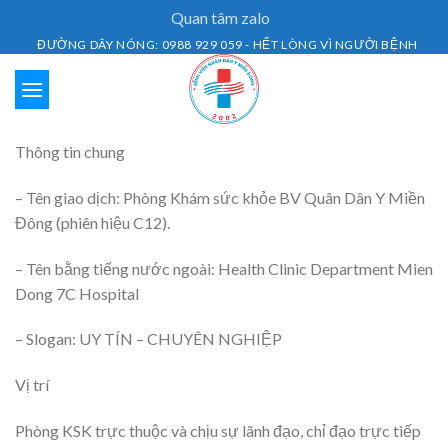
Skip
Quan tâm zalo
to
ĐƯỜNG DÂY NÓNG: 0988 929 059 - HẾT LÒNG VÌ NGƯỜI BỆNH
content
Thông tin chung
– Tên giao dịch: Phòng Khám sức khỏe BV Quân Dân Y Miền
Đông (phiên hiệu C12).
– Tên bằng tiếng nước ngoài: Health Clinic Department Mien
Dong 7C Hospital
– Slogan: UY TÍN – CHUYÊN NGHIỆP
Vị trí
Phòng KSK trực thuộc và chịu sự lãnh đạo, chỉ đạo trực tiếp