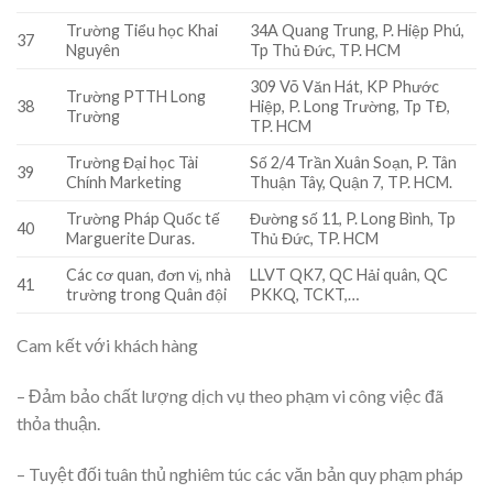
Trường Tiểu học Khai
34A Quang Trung, P. Hiệp Phú,
37
Nguyên
Tp Thủ Đức, TP. HCM
309 Võ Văn Hát, KP Phước
Trường PTTH Long
38
Hiệp, P. Long Trường, Tp TĐ,
Trường
TP. HCM
Trường Đại học Tài
Số 2/4 Trần Xuân Soạn, P. Tân
39
Chính Marketing
Thuận Tây, Quận 7, TP. HCM.
Trường Pháp Quốc tế
Đường số 11, P. Long Bình, Tp
40
Marguerite Duras.
Thủ Đức, TP. HCM
Các cơ quan, đơn vị, nhà
LLVT QK7, QC Hải quân, QC
41
trường trong Quân đội
PKKQ, TCKT,…
Cam kết với khách hàng
– Đảm bảo chất lượng dịch vụ theo phạm vi công việc đã
thỏa thuận.
– Tuyệt đối tuân thủ nghiêm túc các văn bản quy phạm pháp