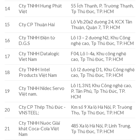
Cty TNHH Hưng Phát
55 Ích Thạnh, P. Trường Thạnh,
14
Việt
Tp Thủ Đức, TP. HCM
Lô Vb.20a2 đường 24, KCX Tân
15
Cty CP Thuận Hải
Thuận, Quận 7, TP. HCM
Cty TNHH Điện tử
Lô I3 – 2 đường N2, Khu Công
16
D.G.S
nghệ cao, Tp Thủ Đức, TP. HCM
Cty TNHH Datalogic
F04, Lô I-4a, Khu công nghệ
17
Viet Nam
cao, Tp Thủ Đức, TP. HCM
Cty TNHH Intel
Lô I2 đường D1, Khu Công nghệ
18
Products Việt Nam
cao, Tp Thủ Đức, TP. HCM
Lô I1.3 N1 Khu Công nghệ cao,
Cty TNHH Nidec Servo
19
P. Tân Phú, Tp Thủ Đức, TP.
Việt nam.
HCM
Cty CP Thép Thủ Đức -
Km số 9 Xa lộ Hà Nội, P. Trường
20
VNSTEEL;
Thọ, Tp Thủ Đức, TP. HCM
Cty TNHH Nước Giải
485 Xa lộ Hà Nội, P. Linh Trung,
21
khát Coca-Cola Việt
Tp Thủ Đức, TP. HCM
Nam