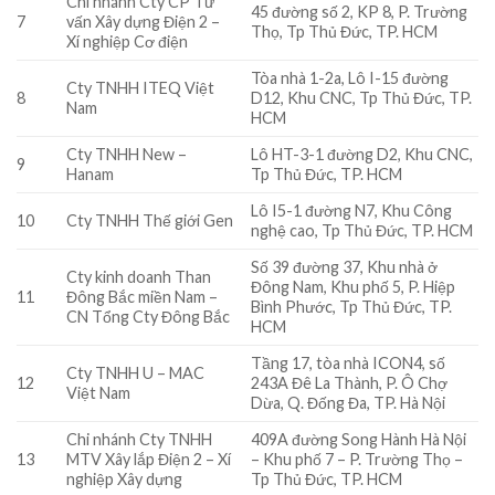
Chi nhánh Cty CP Tư
45 đường số 2, KP 8, P. Trường
7
vấn Xây dựng Điện 2 –
Thọ, Tp Thủ Đức, TP. HCM
Xí nghiệp Cơ điện
Tòa nhà 1-2a, Lô I-15 đường
Cty TNHH ITEQ Việt
8
D12, Khu CNC, Tp Thủ Đức, TP.
Nam
HCM
Cty TNHH New –
Lô HT-3-1 đường D2, Khu CNC,
9
Hanam
Tp Thủ Đức, TP. HCM
Lô I5-1 đường N7, Khu Công
10
Cty TNHH Thế giới Gen
nghệ cao, Tp Thủ Đức, TP. HCM
Số 39 đường 37, Khu nhà ở
Cty kinh doanh Than
Đông Nam, Khu phố 5, P. Hiệp
11
Đông Bắc miền Nam –
Bình Phước, Tp Thủ Đức, TP.
CN Tổng Cty Đông Bắc
HCM
Tầng 17, tòa nhà ICON4, số
Cty TNHH U – MAC
12
243A Đê La Thành, P. Ô Chợ
Việt Nam
Dừa, Q. Đống Đa, TP. Hà Nội
Chi nhánh Cty TNHH
409A đường Song Hành Hà Nội
13
MTV Xây lắp Điện 2 – Xí
– Khu phố 7 – P. Trường Thọ –
nghiệp Xây dựng
Tp Thủ Đức, TP. HCM