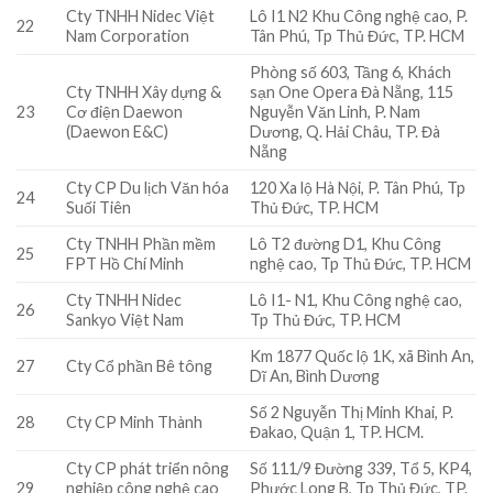
Cty TNHH Nidec Việt
Lô I1 N2 Khu Công nghệ cao, P.
22
Nam Corporation
Tân Phú, Tp Thủ Đức, TP. HCM
Phòng số 603, Tầng 6, Khách
Cty TNHH Xây dựng &
sạn One Opera Đà Nẵng, 115
23
Cơ điện Daewon
Nguyễn Văn Linh, P. Nam
(Daewon E&C)
Dương, Q. Hải Châu, TP. Đà
Nẵng
Cty CP Du lịch Văn hóa
120 Xa lộ Hà Nội, P. Tân Phú, Tp
24
Suối Tiên
Thủ Đức, TP. HCM
Cty TNHH Phần mềm
Lô T2 đường D1, Khu Công
25
FPT Hồ Chí Minh
nghệ cao, Tp Thủ Đức, TP. HCM
Cty TNHH Nidec
Lô I1- N1, Khu Công nghệ cao,
26
Sankyo Việt Nam
Tp Thủ Đức, TP. HCM
Km 1877 Quốc lộ 1K, xã Bình An,
27
Cty Cổ phần Bê tông
Dĩ An, Bình Dương
Số 2 Nguyễn Thị Minh Khai, P.
28
Cty CP Minh Thành
Đakao, Quận 1, TP. HCM.
Cty CP phát triển nông
Số 111/9 Đường 339, Tổ 5, KP4,
29
nghiệp công nghệ cao
Phước Long B, Tp Thủ Đức, TP.