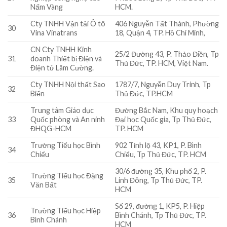
Nấm Vàng
HCM.
Cty TNHH Vận tải Ô tô
406 Nguyễn Tất Thành, Phường
30
Vina Vinatrans
18, Quận 4, TP. Hồ Chí Minh,
CN Cty TNHH Kinh
25/2 Đường 43, P. Thảo Điền, Tp
31
doanh Thiết bị Điện và
Thủ Đức, TP. HCM, Việt Nam.
Điện tử Lâm Cường.
Cty TNHH Nội thất Sao
1787/7, Nguyễn Duy Trinh, Tp
32
Biển
Thủ Đức, TP.HCM
Trung tâm Giáo dục
Đường Bắc Nam, Khu quy hoạch
33
Quốc phòng và An ninh
Đại học Quốc gia, Tp Thủ Đức,
ĐHQG-HCM
TP. HCM
Trường Tiểu học Bình
902 Tỉnh lộ 43, KP1, P. Bình
34
Chiểu
Chiểu, Tp Thủ Đức, TP. HCM
30/6 đường 35, Khu phố 2, P.
Trường Tiểu học Đặng
35
Linh Đông, Tp Thủ Đức, TP.
Văn Bất
HCM
Số 29, đường 1, KP5, P. Hiệp
Trường Tiểu học Hiệp
36
Bình Chánh, Tp Thủ Đức, TP.
Bình Chánh
HCM