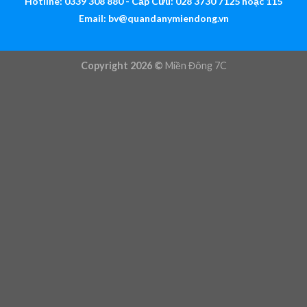
Hotline: 0339 308 880 - Cấp Cứu: 028 3730 7125 hoặc 115
Email:
bv@quandanymiendong.vn
Copyright 2026 ©
Miền Đông 7C