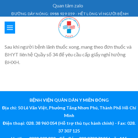
Skip
Quan tâm zalo
to
ĐƯỜNG DÂY NÓNG: 0988 929 059 - HẾT LÒNG VÌ NGƯỜI BỆNH
content
Sau khi người bệnh lãnh thuốc xong, mang theo đơn thuốc và
BHYT liên hệ Quầy số 34 để yêu cầu cấp giấy nghỉ hưởng
BHXH.
BỆNH VIỆN QUÂN DÂN Y MIỀN ĐÔNG
Địa chỉ: 50 Lê Văn Việt, Phường Tăng Nhơn Phú, Thành Phố Hồ Chí
Minh
Điện thoại: 028. 38 960 054 (Hỗ trợ thủ tục hành chính) - Fax: 028.
37 307 125