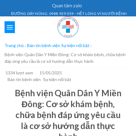
Skip
Quan tâm zalo
to
ĐƯỜNG DÂY NÓNG: 0988 929 059 - HẾT LÒNG VÌ NGƯỜI BỆNH
content
Trang chủ
›
Bản tin bệnh viện
Sự kiện nổi bật
›
Bệnh viện Quân Dân Y Miền Đông: Cơ sở khám bệnh, chữa bệnh
đáp ứng yêu cầu là cơ sở hướng dẫn thực hành
5334 lượt xem
15/05/2025
Bản tin bệnh viện
Sự kiện nổi bật
Bệnh viện Quân Dân Y Miền
Đông: Cơ sở khám bệnh,
chữa bệnh đáp ứng yêu cầu
là cơ sở hướng dẫn thực