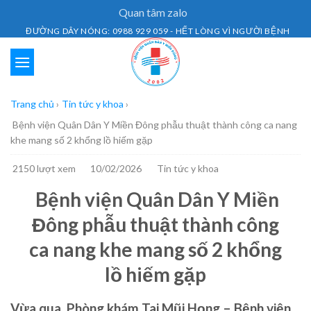
Skip
Quan tâm zalo
to
ĐƯỜNG DÂY NÓNG: 0988 929 059 - HẾT LÒNG VÌ NGƯỜI BỆNH
content
Trang chủ
›
Tin tức y khoa
›
Bệnh viện Quân Dân Y Miền Đông phẫu thuật thành công ca nang
khe mang số 2 khổng lồ hiếm gặp
2150 lượt xem
10/02/2026
Tin tức y khoa
Bệnh viện Quân Dân Y Miền
Đông phẫu thuật thành công
ca nang khe mang số 2 khổng
lồ hiếm gặp
Vừa qua, Phòng khám Tai Mũi Họng – Bệnh viện