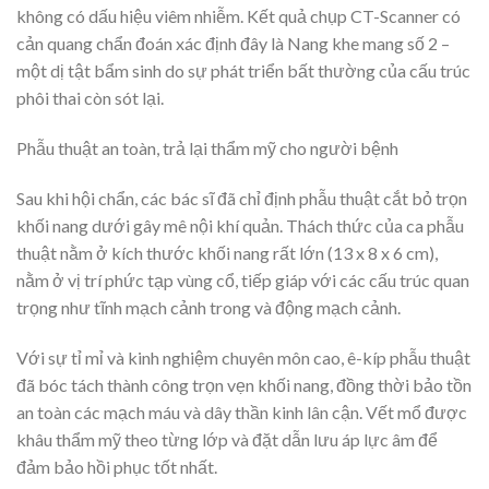
không có dấu hiệu viêm nhiễm. Kết quả chụp CT-Scanner có
cản quang chẩn đoán xác định đây là Nang khe mang số 2 –
một dị tật bẩm sinh do sự phát triển bất thường của cấu trúc
phôi thai còn sót lại.
Phẫu thuật an toàn, trả lại thẩm mỹ cho người bệnh
Sau khi hội chẩn, các bác sĩ đã chỉ định phẫu thuật cắt bỏ trọn
khối nang dưới gây mê nội khí quản. Thách thức của ca phẫu
thuật nằm ở kích thước khối nang rất lớn (13 x 8 x 6 cm),
nằm ở vị trí phức tạp vùng cổ, tiếp giáp với các cấu trúc quan
trọng như tĩnh mạch cảnh trong và động mạch cảnh.
Với sự tỉ mỉ và kinh nghiệm chuyên môn cao, ê-kíp phẫu thuật
đã bóc tách thành công trọn vẹn khối nang, đồng thời bảo tồn
an toàn các mạch máu và dây thần kinh lân cận. Vết mổ được
khâu thẩm mỹ theo từng lớp và đặt dẫn lưu áp lực âm để
đảm bảo hồi phục tốt nhất.