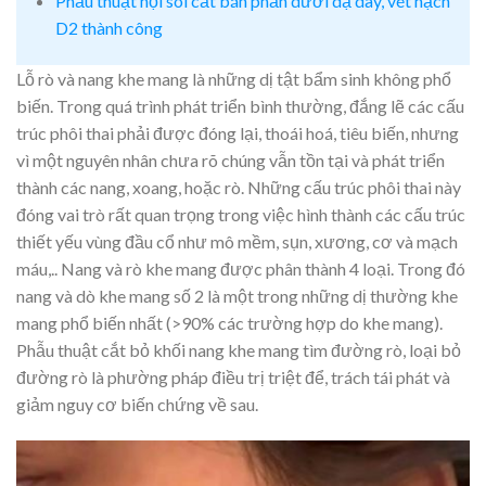
Phẫu thuật nội soi cắt bán phần dưới dạ dày, vét hạch
D2 thành công
Lỗ rò và nang khe mang là những dị tật bẩm sinh không phổ
biến. Trong quá trình phát triển bình thường, đắng lẽ các cấu
trúc phôi thai phải được đóng lại, thoái hoá, tiêu biến, nhưng
vì một nguyên nhân chưa rõ chúng vẫn tồn tại và phát triển
thành các nang, xoang, hoặc rò. Những cấu trúc phôi thai này
đóng vai trò rất quan trọng trong việc hình thành các cấu trúc
thiết yếu vùng đầu cổ như mô mềm, sụn, xương, cơ và mạch
máu,.. Nang và rò khe mang được phân thành 4 loại. Trong đó
nang và dò khe mang số 2 là một trong những dị thường khe
mang phổ biến nhất (>90% các trường hợp do khe mang).
Phẫu thuật cắt bỏ khối nang khe mang tìm đường rò, loại bỏ
đường rò là phường pháp điều trị triệt để, trách tái phát và
giảm nguy cơ biến chứng về sau.