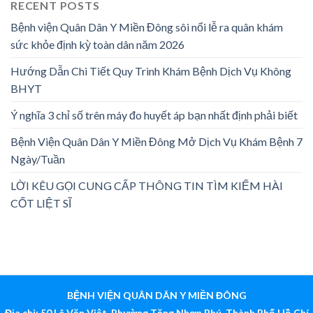
RECENT POSTS
Bệnh viện Quân Dân Y Miền Đông sôi nổi lễ ra quân khám
sức khỏe định kỳ toàn dân năm 2026
Hướng Dẫn Chi Tiết Quy Trình Khám Bệnh Dịch Vụ Không
BHYT
Ý nghĩa 3 chỉ số trên máy đo huyết áp bạn nhất định phải biết
Bệnh Viện Quân Dân Y Miền Đông Mở Dịch Vụ Khám Bệnh 7
Ngày/Tuần
LỜI KÊU GỌI CUNG CẤP THÔNG TIN TÌM KIẾM HÀI
CỐT LIỆT SĨ
BỆNH VIỆN QUÂN DÂN Y MIỀN ĐÔNG
Địa chỉ: 50 Lê Văn Việt, Phường Tăng Nhơn Phú, Thành Phố Hồ Chí