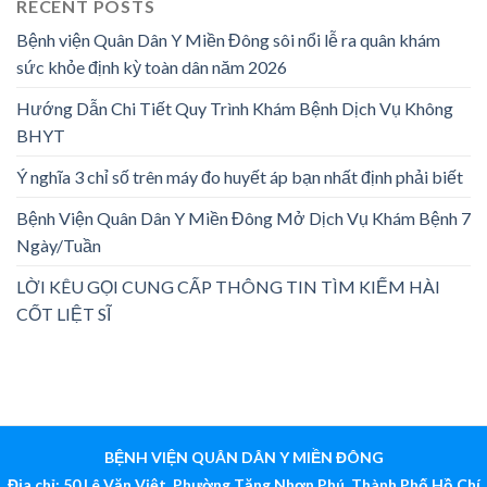
RECENT POSTS
Bệnh viện Quân Dân Y Miền Đông sôi nổi lễ ra quân khám
sức khỏe định kỳ toàn dân năm 2026
Hướng Dẫn Chi Tiết Quy Trình Khám Bệnh Dịch Vụ Không
BHYT
Ý nghĩa 3 chỉ số trên máy đo huyết áp bạn nhất định phải biết
Bệnh Viện Quân Dân Y Miền Đông Mở Dịch Vụ Khám Bệnh 7
Ngày/Tuần
LỜI KÊU GỌI CUNG CẤP THÔNG TIN TÌM KIẾM HÀI
CỐT LIỆT SĨ
BỆNH VIỆN QUÂN DÂN Y MIỀN ĐÔNG
Địa chỉ: 50 Lê Văn Việt, Phường Tăng Nhơn Phú, Thành Phố Hồ Chí