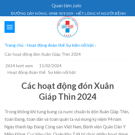
Skip
Quan tâm zalo
to
ĐƯỜNG DÂY NÓNG: 0988 929 059 - HẾT LÒNG VÌ NGƯỜI BỆNH
content
Trang chủ
›
Hoạt động đoàn thể
Sự kiện nổi bật
›
Các hoạt động đón Xuân Giáp Thìn 2024
2614 lượt xem
15/02/2024
Hoạt động đoàn thể
Sự kiện nổi bật
Các hoạt động đón Xuân
Giáp Thìn 2024
Trong không khí tưng bừng cả nước chuẩn bị đón Xuân Giáp Thìn,
toàn Đảng, toàn dân và toàn quân ta vui mừng kỷ niệm 94 năm
Ngày thành lập Đảng Cộng sản Việt Nam, Bệnh viện Quân Dân Y
Miền Đông, Cục Hậu cần, Quân khu 7 đã tổ chức nhiều hoạt động