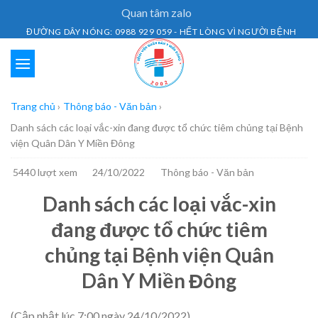
Skip
Quan tâm zalo
to
ĐƯỜNG DÂY NÓNG: 0988 929 059 - HẾT LÒNG VÌ NGƯỜI BỆNH
content
Trang chủ
›
Thông báo - Văn bản
›
Danh sách các loại vắc-xin đang được tổ chức tiêm chủng tại Bệnh
viện Quân Dân Y Miền Đông
5440 lượt xem
24/10/2022
Thông báo - Văn bản
Danh sách các loại vắc-xin
đang được tổ chức tiêm
chủng tại Bệnh viện Quân
Dân Y Miền Đông
(Cập nhật lúc 7:00 ngày 24/10/2022)