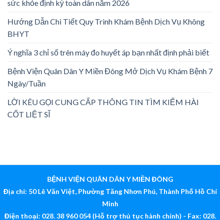
sức khỏe định kỳ toàn dân năm 2026
Hướng Dẫn Chi Tiết Quy Trình Khám Bệnh Dịch Vụ Không
BHYT
Ý nghĩa 3 chỉ số trên máy đo huyết áp bạn nhất định phải biết
Bệnh Viện Quân Dân Y Miền Đông Mở Dịch Vụ Khám Bệnh 7
Ngày/Tuần
LỜI KÊU GỌI CUNG CẤP THÔNG TIN TÌM KIẾM HÀI
CỐT LIỆT SĨ
BỆNH VIỆN QUÂN DÂN Y MIỀN ĐÔNG
Địa chỉ: 50 Lê Văn Việt, Phường Tăng Nhơn Phú, Thành Phố Hồ Chí
Minh
Điện thoại: 028. 38 960 054 (Hỗ trợ thủ tục hành chính) - Fax: 028.