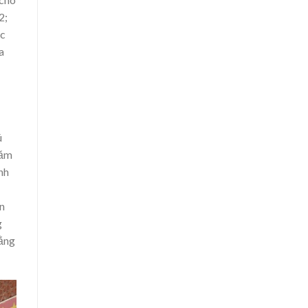
2;
ức
a
ú
hăm
nh
n
g
ằng