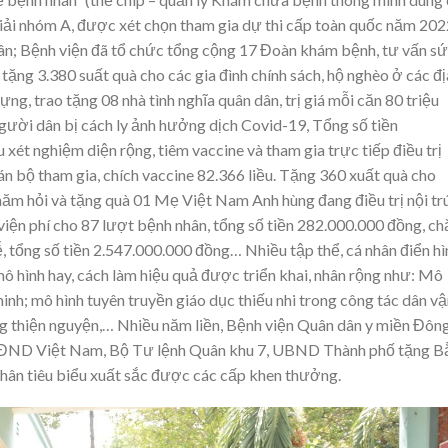
iải nhóm A, được xét chọn tham gia dự thi cấp toàn quốc năm 202
ân; Bệnh viện đã tổ chức tổng cộng 17 Đoàn khám bệnh, tư vấn s
tặng 3.380 suất quà cho các gia đình chính sách, hộ nghèo ở các đị
g, trao tặng 08 nhà tình nghĩa quân dân, trị giá mỗi căn 80 triệu
người dân bị cách ly ảnh hưởng dịch Covid-19, Tổng số tiền
xét nghiệm diện rộng, tiêm vaccine và tham gia trực tiếp điều trị
n bộ tham gia, chích vaccine 82.366 liều. Tặng 360 xuất quà cho
thăm hỏi và tặng quà 01 Mẹ Việt Nam Anh hùng đang điều trị nội tr
ợ viện phí cho 87 lượt bệnh nhân, tổng số tiền 282.000.000 đồng, c
ễ, tổng số tiền 2.547.000.000 đồng… Nhiều tập thể, cá nhân điển hì
ô hình hay, cách làm hiệu quả được triển khai, nhân rộng như: Mô
h; mô hình tuyên truyền giáo dục thiếu nhi trong công tác dân vậ
g thiện nguyện,… Nhiều năm liền, Bệnh viện Quân dân y miền Đôn
QĐND Việt Nam, Bộ Tư lệnh Quân khu 7, UBND Thành phố tặng B
 nhân tiêu biểu xuất sắc được các cấp khen thưởng.