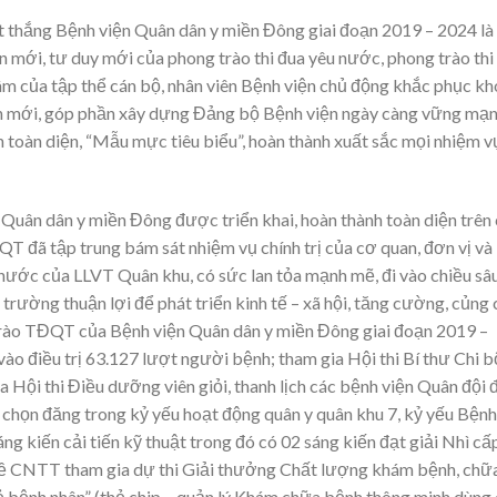
t thắng Bệnh viện Quân dân y miền Đông giai đoạn 2019 – 2024 là
n mới, tư duy mới của phong trào thi đua yêu nước, phong trào thi
 tâm của tập thể cán bộ, nhân viên Bệnh viện chủ động khắc phục kh
ích mới, góp phần xây dựng Đảng bộ Bệnh viện ngày càng vững mạn
toàn diện, “Mẫu mực tiêu biểu”, hoàn thành xuất sắc mọi nhiệm v
uân dân y miền Đông được triển khai, hoàn thành toàn diện trên
T đã tập trung bám sát nhiệm vụ chính trị của cơ quan, đơn vị và
 nước của LLVT Quân khu, có sức lan tỏa mạnh mẽ, đi vào chiều sâu
trường thuận lợi để phát triển kinh tế – xã hội, tăng cường, củng 
 trào TĐQT của Bệnh viện Quân dân y miền Đông giai đoạn 2019 –
o điều trị 63.127 lượt người bệnh; tham gia Hội thi Bí thư Chi b
a Hội thi Điều dưỡng viên giỏi, thanh lịch các bệnh viện Quân đội 
 chọn đăng trong kỷ yếu hoạt động quân y quân khu 7, kỷ yếu Bệnh
sáng kiến cải tiến kỹ thuật trong đó có 02 sáng kiến đạt giải Nhì cấ
t về CNTT tham gia dự thi Giải thưởng Chất lượng khám bệnh, chữ
 bệnh nhân” (thẻ chip – quản lý Khám chữa bệnh thông minh dùng