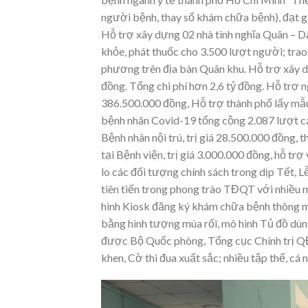
người bệnh, thay sổ khám chữa bệnh), đạt g
Hỗ trợ xây dựng 02 nhà tình nghĩa Quân – D
khỏe, phát thuốc cho 3.500 lượt người; trao 
phương trên địa bàn Quân khu. Hỗ trợ xây dựn
đồng. Tổng chi phí hơn 2,6 tỷ đồng. Hỗ trợ 
386.500.000 đồng, Hỗ trợ thành phố lấy mẫu 
bệnh nhân Covid-19 tổng cộng 2.087 lượt cá
Bệnh nhân nội trú, trị giá 28.500.000 đồng, 
tại Bệnh viện, trị giá 3.000.000 đồng, hỗ tr
lo các đối tượng chính sách trong dịp Tết, L
tiên tiến trong phong trào TĐQT với nhiều m
hình Kiosk đăng ký khám chữa bệnh thông min
bằng hình tượng múa rối, mô hình Tủ đồ dùn
được Bộ Quốc phòng, Tổng cục Chính trị 
khen, Cờ thi đua xuất sắc; nhiều tập thể, cá