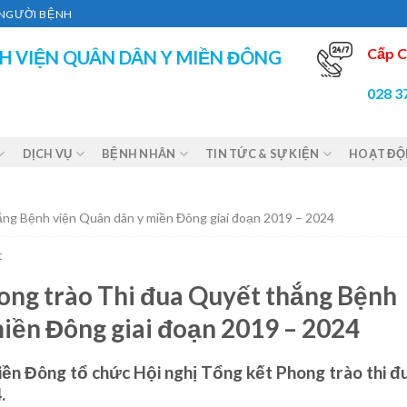
Ì NGƯỜI BỆNH
Cấp C
H VIỆN QUÂN DÂN Y MIỀN ĐÔNG
028 3
DỊCH VỤ
BỆNH NHÂN
TIN TỨC & SỰ KIỆN
HOẠT Đ
ắng Bệnh viện Quân dân y miền Đông giai đoạn 2019 – 2024
t
ong trào Thi đua Quyết thắng Bệnh
iền Đông giai đoạn 2019 – 2024
iền Đông tổ chức Hội nghị Tổng kết Phong trào thi đ
.