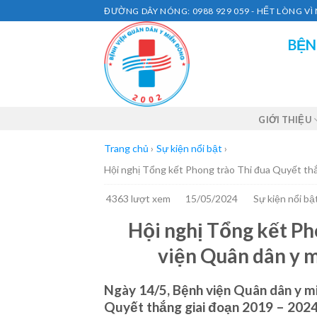
Skip
ĐƯỜNG DÂY NÓNG: 0988 929 059 - HẾT LÒNG V
to
BỆN
content
GIỚI THIỆU
Trang chủ
›
Sự kiện nổi bật
›
Hội nghị Tổng kết Phong trào Thi đua Quyết th
4363 lượt xem
15/05/2024
Sự kiện nổi bậ
Hội nghị Tổng kết Ph
viện Quân dân y m
Ngày 14/5, Bệnh viện Quân dân y m
Quyết thắng giai đoạn 2019 – 2024