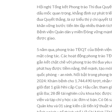
Hội nghị Tổng kết Phong trào Thi đua Quyế
dấu mốc quan trọng, khẳng định sự phát triể
đua Quyết thắng, là sự biểu thị ý chí quyết
khăn vững bước tiến lên lập nhiều thành t
Bệnh viện Quân dân y miền Đông vững mạnh 
được giao.
5 năm qua, phong trào TĐQT của Bệnh viện Q
mặt công tác. Các hoạt động phong trào TĐQ
gắn kết chặt chẽ với phong trào thi đua yêu
phát huy được tiềm năng, thế mạnh, tạo môi 
quốc phòng – an ninh. Nổi bật trong phong
2024: Khám bệnh cho 1.744.490 lượt, nhận và
giỏi đạt 1 giải Nhì cấp Cục Hậu cần; tham gi
giải Ba; 28 đề tài nghiên cứu khoa học được
viện và tạp chí y học các đơn vị bạn. Có 06 
Quân khu và 01 sáng kiến cải tiến kỹ thuậ
bệnh ngành y tế thành phố Hồ Chí Minh “Thẻ