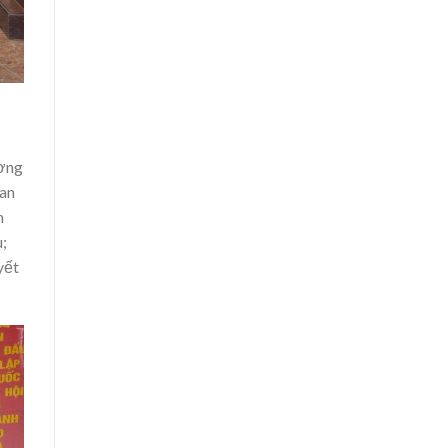
ương
uan
h
;
yết