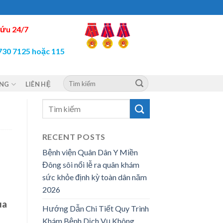
ứu 24/7
730 7125 hoặc 115
ỘNG
LIÊN HỆ
RECENT POSTS
Bệnh viện Quân Dân Y Miền
Đông sôi nổi lễ ra quân khám
sức khỏe định kỳ toàn dân năm
2026
ua
Hướng Dẫn Chi Tiết Quy Trình
Khám Bệnh Dịch Vụ Không