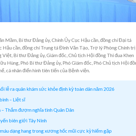
ăn Mầm, Bí thư Đảng ủy, Chính Ủy Cục Hậu cần, đồng chí Đại tá
 Hậu cần, đồng chí Trung tá Đinh Văn Tạo, Trợ lý Phòng Chính trị
Việt, Bí thư Đảng ủy, Giám đốc, Chủ tịch Hội đồng Thi đua Khen
Hữu Hùng, Phó Bí thư Đảng ủy, Phó Giám đốc, Phó Chủ tịch Hội đồ
, cá nhân điển hình tiên tiến của Bệnh viện.
ổi lễ ra quân khám sức khỏe định kỳ toàn dân năm 2026
inh – Liệt sĩ
xa – Thắm đượm nghĩa tình Quân Dân
uyến biên giới Tây Ninh
 máu dạng hang trong xương hốc mũi cực kỳ hiếm gặp