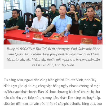
Trung tá, BSCKII Lê Tấn Tới, Bí thư Đảng ủy, Phó Giám đốc Bệnh
viện Quân Dân Y Miền Đông (bìa phải) dự khai mạc buổi khám
bệnh, tư vấn sức khỏe, cấp thuốc miễn phí cho bà con nhân dân
xã Phước Vinh, tỉnh Tây Ninh.
Từ sáng sớm, người dân vùng biên giới xã Phước Vinh, tỉnh Tây
Ninh tạm gác lại những công việc hàng ngày, nhanh chóng có mặt
tại khu vực khám bệnh. Ban tổ chức chương trình đã chuẩn bị chu
đáo các khu vực tiếp đón, hướng dẫn, khám lâm sàng, đo huyết áp,
siêu âm, điện tim, tư vấn sức khỏe và cấp phát thuốc, tặng quà, tạo