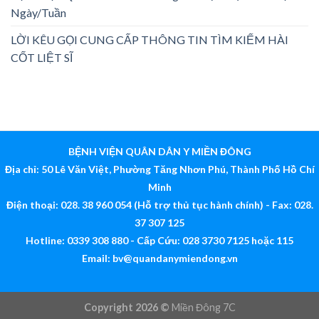
Ngày/Tuần
LỜI KÊU GỌI CUNG CẤP THÔNG TIN TÌM KIẾM HÀI
CỐT LIỆT SĨ
BỆNH VIỆN QUÂN DÂN Y MIỀN ĐÔNG
Địa chỉ: 50 Lê Văn Việt, Phường Tăng Nhơn Phú, Thành Phố Hồ Chí
Minh
Điện thoại: 028. 38 960 054 (Hỗ trợ thủ tục hành chính) - Fax: 028.
37 307 125
Hotline: 0339 308 880 - Cấp Cứu: 028 3730 7125 hoặc 115
Email:
bv@quandanymiendong.vn
Copyright 2026 ©
Miền Đông 7C