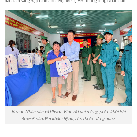
dân, làm sáng đẹp hình ảnh “Bộ đội Cụ Hồ” trong lòng Nhân dân.
Bà con Nhân dân xã Phước Vinh rất vui mừng, phấn khởi khi
được Đoàn đến khám bệnh, cấp thuốc, tặng quà./.