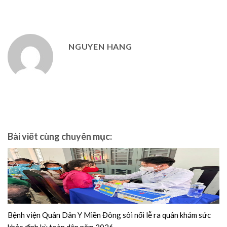
NGUYEN HANG
Bài viết cùng chuyên mục:
Bệnh viện Quân Dân Y Miền Đông sôi nổi lễ ra quân khám sức
khỏe định kỳ toàn dân năm 2026