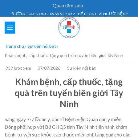
Skip
Quan tâm zalo
to
ĐƯỜNG DÂY NÓNG: 0988 929 059 - HẾT LÒNG VÌ NGƯỜI BỆNH
content
Trang chủ
›
Sự kiện nổi bật
›
Khám bệnh, cấp thuốc, tặng quà trên tuyến biên giới Tây Ninh
939 lượt xem
07/07/2026
Sự kiện nổi bật
Khám bệnh, cấp thuốc, tặng
quà trên tuyến biên giới Tây
Ninh
Sáng ngày 7/7 Đoàn y, bác sĩ Bệnh viện Quân dân y miền
Đông phối hợp với Bộ CHQS tỉnh Tây Ninh tiến hành khám
bệnh, tư vấn sức khỏe, cấp thuốc miễn phí, tặng quà cho các