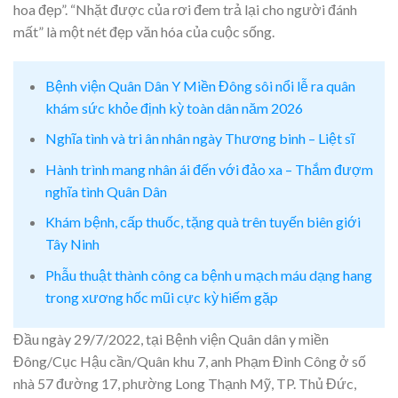
hoa đẹp”. “Nhặt được của rơi đem trả lại cho người đánh
mất” là một nét đẹp văn hóa của cuộc sống.
Bệnh viện Quân Dân Y Miền Đông sôi nổi lễ ra quân
khám sức khỏe định kỳ toàn dân năm 2026
Nghĩa tình và tri ân nhân ngày Thương binh – Liệt sĩ
Hành trình mang nhân ái đến với đảo xa – Thắm đượm
nghĩa tình Quân Dân
Khám bệnh, cấp thuốc, tặng quà trên tuyến biên giới
Tây Ninh
Phẫu thuật thành công ca bệnh u mạch máu dạng hang
trong xương hốc mũi cực kỳ hiếm gặp
Đầu ngày 29/7/2022, tại Bệnh viện Quân dân y miền
Đông/Cục Hậu cần/Quân khu 7, anh Phạm Đình Công ở số
nhà 57 đường 17, phường Long Thạnh Mỹ, TP. Thủ Đức,