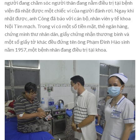
người đang chăm sóc người thân đang nằm điều trị tại bệnh
viện đã nhặt được một chiếc ví của người đánh rơi. Ngay khi
nhặt được, anh Công đã báo với cán bộ, nhân viên y tế khoa
Nội Tim mạch. Trong ví có một số tiền mặt, thẻ ngân hàng,
chứng minh thư nhân dân, giấy chứng nhận thương binh và
một số giấy tờ khác đều đứng tên ông Phạm Đình Hào sinh
năm 1957, một bệnh nhân đang điều trị tại khoa.