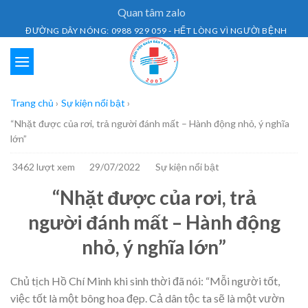
Skip
Quan tâm zalo
to
ĐƯỜNG DÂY NÓNG: 0988 929 059 - HẾT LÒNG VÌ NGƯỜI BỆNH
content
Trang chủ
›
Sự kiện nổi bật
›
“Nhặt được của rơi, trả người đánh mất – Hành động nhỏ, ý nghĩa
lớn”
3462 lượt xem
29/07/2022
Sự kiện nổi bật
“Nhặt được của rơi, trả
người đánh mất – Hành động
nhỏ, ý nghĩa lớn”
Chủ tịch Hồ Chí Minh khi sinh thời đã nói: “Mỗi người tốt,
việc tốt là một bông hoa đẹp. Cả dân tộc ta sẽ là một vườn