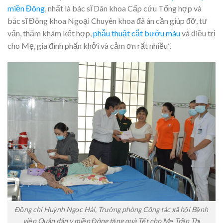
miền Đông
, nhất là bác sĩ Dân khoa Cấp cứu Tổng hợp và
bác sĩ Đông khoa Ngoại Chuyên khoa đã ân cần giúp đỡ, tư
vấn, thăm khám kết hợp,
phẫu thuật cắt bướu máu
và điều trị
cho Mẹ, gia đình phấn khởi và cảm ơn rất nhiều”.
Đồng chí Huỳnh Ngọc Hài, Trưởng phòng Công tác xã hội Bệnh
viện Quân dân y miền Đông tặng quà Tết cho Mẹ Trần Thị