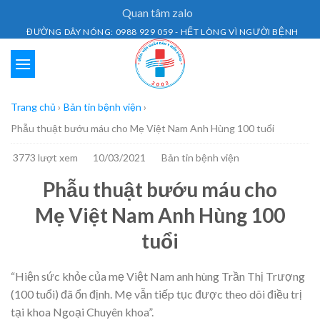
Skip
Quan tâm zalo
to
ĐƯỜNG DÂY NÓNG: 0988 929 059 - HẾT LÒNG VÌ NGƯỜI BỆNH
content
Trang chủ
›
Bản tin bệnh viện
›
Phẫu thuật bướu máu cho Mẹ Việt Nam Anh Hùng 100 tuổi
3773 lượt xem
10/03/2021
Bản tin bệnh viện
Phẫu thuật bướu máu cho
Mẹ Việt Nam Anh Hùng 100
tuổi
“Hiện sức khỏe của mẹ Việt Nam anh hùng Trần Thị Trượng
(100 tuổi) đã ổn định. Mẹ vẫn tiếp tục được theo dõi điều trị
tại khoa Ngoại Chuyên khoa”.