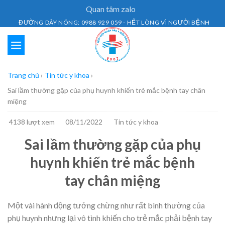
Skip
Quan tâm zalo
to
ĐƯỜNG DÂY NÓNG: 0988 929 059 - HẾT LÒNG VÌ NGƯỜI BỆNH
content
Trang chủ
›
Tin tức y khoa
›
Sai lầm thường gặp của phụ huynh khiến trẻ mắc bệnh tay chân
miệng
4138 lượt xem
08/11/2022
Tin tức y khoa
Sai lầm thường gặp của phụ
huynh khiến trẻ mắc bệnh
tay chân miệng
Một vài hành động tưởng chừng như rất bình thường của
phụ huynh nhưng lại vô tình khiến cho trẻ mắc phải bệnh tay