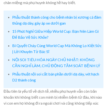
chân miệng mà phụ huynh không hề hay biết.
Phẫu thuật thành công cho bệnh nhân bị xương cá đâm
thủng dạ dày, gây áp xe dưới gan
15 Phút Nghỉ Giữa Hiệp World Cup: Bạn Nên Làm Gì
Để Bảo Vệ Sức Khỏe?
Bí Quyết Cháy Cùng World Cup Mà Không Lo Kiệt Sức
| Lời Khuyên Từ Bác Sĩ
NỘI SOI TIÊU HÓA NGÀY CHỦ NHẬT: KHÔNG
CẦN NGHỈ LÀM, CHỦ ĐỘNG TẦM SOÁT BỆNH LÝ
Phẫu thuật nội soi cắt bán phần dưới dạ dày, vét hạch
D2 thành công
Đầu tiên là yếu tố về dịch tễ, nhiều phụ huynh vẫn còn băn
khoăn khi không biết con mình bị nhiễm bệnh từ đâu, khi nào
vì con em họ không đi ra ngoài chơi và cũng không tiếp xúc