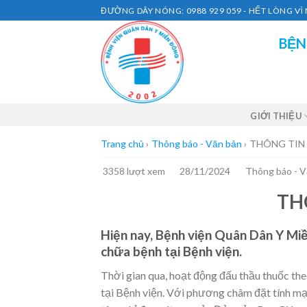
Skip
ĐƯỜNG DÂY NÓNG: 0988 929 059 - HẾT LÒNG V
to
BỆN
content
GIỚI THIỆU
Trang chủ
›
Thông báo - Văn bản
›
THÔNG TIN
3358 lượt xem
28/11/2024
Thông báo - 
TH
Hiện nay, Bệnh viện Quân Dân Y Mi
chữa bệnh tại Bệnh viện.
Thời gian qua, hoạt động đấu thầu thuốc theo
tại Bệnh viện. Với phương châm đặt tính mạ