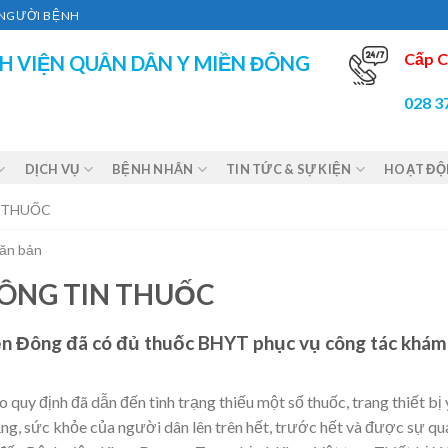
Ì NGƯỜI BỆNH
Cấp C
H VIỆN QUÂN DÂN Y MIỀN ĐÔNG
028 3
DỊCH VỤ
BỆNH NHÂN
TIN TỨC & SỰ KIỆN
HOẠT Đ
 THUỐC
Văn bản
ÔNG TIN THUỐC
ền Đông đã có đủ thuốc BHYT phục vụ công tác khám
 quy định đã dẫn đến tình trạng thiếu một số thuốc, trang thiết bị 
ng, sức khỏe của người dân lên trên hết, trước hết và được sự qu