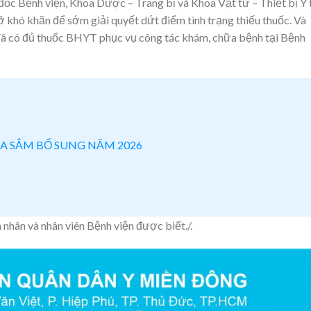
đốc Bệnh viện, Khoa Dược – Trang bị và Khoa Vật tư – Thiết bị Y 
gỡ khó khăn để sớm giải quyết dứt điểm tình trạng thiếu thuốc. Và
đã có đủ thuốc BHYT phục vụ công tác khám, chữa bệnh tại Bệnh
A SẮM BỔ SUNG NĂM 2026
nhân và nhân viên Bệnh viện được biết./.