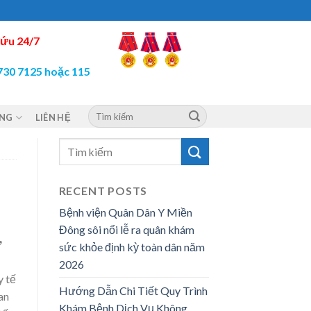
ứu 24/7
730 7125 hoặc 115
ỘNG
LIÊN HỆ
RECENT POSTS
Bệnh viện Quân Dân Y Miền
Đông sôi nổi lễ ra quân khám
,
sức khỏe định kỳ toàn dân năm
2026
y tế
Hướng Dẫn Chi Tiết Quy Trình
an
Khám Bệnh Dịch Vụ Không