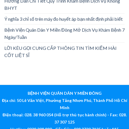
Hướng Dẫn Chi Tiết Quy Trình Khám Bệnh Dịch Vụ Không
BHYT
Ý nghĩa 3 chỉ số trên máy đo huyết áp bạn nhất định phải biết
Bệnh Viện Quân Dân Y Miền Đông Mở Dịch Vụ Khám Bệnh 7
Ngày/Tuần
LỜI KÊU GỌI CUNG CẤP THÔNG TIN TÌM KIẾM HÀI
CỐT LIỆT SĨ
BỆNH VIỆN QUÂN DÂN Y MIỀN ĐÔNG
Địa chỉ: 50 Lê Văn Việt, Phường Tăng Nhơn Phú, Thành Phố Hồ Chí
Minh
Điện thoại: 028. 38 960 054 (Hỗ trợ thủ tục hành chính) - Fax: 028.
37 307 125