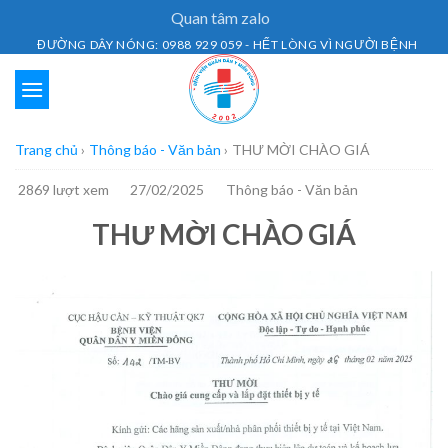
Skip
Quan tâm zalo
to
ĐƯỜNG DÂY NÓNG: 0988 929 059 - HẾT LÒNG VÌ NGƯỜI BỆNH
content
Trang chủ
›
Thông báo - Văn bản
›
THƯ MỜI CHÀO GIÁ
2869 lượt xem
27/02/2025
Thông báo - Văn bản
THƯ MỜI CHÀO GIÁ