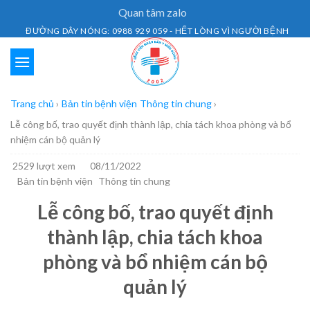
Skip
Quan tâm zalo
to
ĐƯỜNG DÂY NÓNG: 0988 929 059 - HẾT LÒNG VÌ NGƯỜI BỆNH
content
Trang chủ
›
Bản tin bệnh viện
Thông tin chung
›
Lễ công bố, trao quyết định thành lập, chia tách khoa phòng và bổ
nhiệm cán bộ quản lý
2529 lượt xem
08/11/2022
Bản tin bệnh viện
Thông tin chung
Lễ công bố, trao quyết định
thành lập, chia tách khoa
phòng và bổ nhiệm cán bộ
quản lý