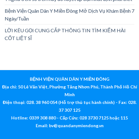
Bệnh Viện Quân Dân Y Miền Đông Mở Dịch Vụ Khám Bệnh 7
Ngày/Tuần
LỜI KÊU GỌI CUNG CẤP THÔNG TIN TÌM KIẾM HÀI
CỐT LIỆT SĨ
BỆNH VIỆN QUÂN DÂN Y MIỀN ĐÔNG
Địa chỉ: 50 Lê Văn Việt, Phường Tăng Nhơn Phú, Thành Phố Hồ Chí
Minh
Điện thoại: 028. 38 960 054 (Hỗ trợ thủ tục hành chính) - Fax: 028.
37 307 125
Hotline: 0339 308 880 - Cấp Cứu: 028 3730 7125 hoặc 115
Email:
bv@quandanymiendong.vn