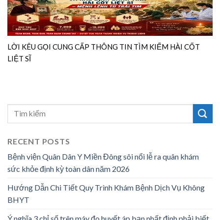
LỜI KÊU GỌI CUNG CẤP THÔNG TIN TÌM KIẾM HÀI CỐT
LIỆT SĨ
RECENT POSTS
Bệnh viện Quân Dân Y Miền Đông sôi nổi lễ ra quân khám
sức khỏe định kỳ toàn dân năm 2026
Hướng Dẫn Chi Tiết Quy Trình Khám Bệnh Dịch Vụ Không
BHYT
Ý nghĩa 3 chỉ số trên máy đo huyết áp bạn nhất định phải biết