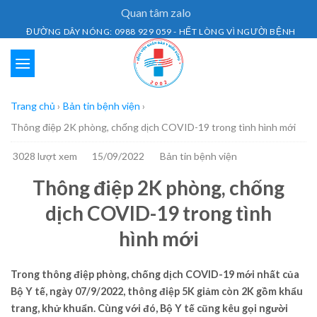
Skip
Quan tâm zalo
to
ĐƯỜNG DÂY NÓNG: 0988 929 059 - HẾT LÒNG VÌ NGƯỜI BỆNH
content
Trang chủ
›
Bản tin bệnh viện
›
Thông điệp 2K phòng, chống dịch COVID-19 trong tình hình mới
3028 lượt xem
15/09/2022
Bản tin bệnh viện
Thông điệp 2K phòng, chống
dịch COVID-19 trong tình
hình mới
Trong thông điệp phòng, chống dịch COVID-19 mới nhất của
Bộ Y tế, ngày 07/9/2022, thông điệp 5K giảm còn 2K gồm khẩu
trang, khử khuẩn. Cùng với đó, Bộ Y tế cũng kêu gọi người