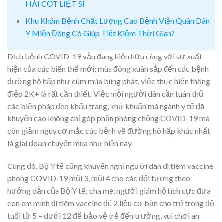
HÀI CỐT LIỆT SĨ
Khu Khám Bệnh Chất Lượng Cao Bệnh Viện Quân Dân
Y Miền Đông Có Giúp Tiết Kiệm Thời Gian?
Dịch bệnh COVID-19 vẫn đang hiện hữu cùng với sự xuất
hiện của các biến thể mới; mùa đông xuân sắp đến các bệnh
đường hô hấp như cúm mùa bùng phát, việc thực hiện thông
điệp 2K+ là rất cần thiết. Việc mỗi người dân cần tuân thủ
các biện pháp đeo khẩu trang, khử khuẩn mà ngành y tế đã
khuyến cáo không chỉ góp phần phòng chống COVID-19 mà
còn giảm nguy cơ mắc các bệnh về đường hô hấp khác nhất
là giai đoạn chuyển mùa như hiện nay.
Cùng đó, Bộ Y tế cũng khuyến nghị người dân đi tiêm vaccine
phòng COVID-19 mũi 3, mũi 4 cho các đối tượng theo
hướng dẫn của Bộ Y tế; cha mẹ, người giám hộ tích cực đưa
con em mình đi tiêm vaccine đủ 2 liều cơ bản cho trẻ trong độ
tuổi từ 5 – dưới 12 để bảo vệ trẻ đến trường, vui chơi an