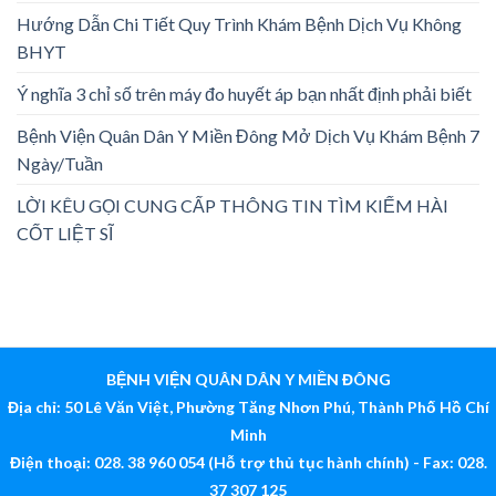
Hướng Dẫn Chi Tiết Quy Trình Khám Bệnh Dịch Vụ Không
BHYT
Ý nghĩa 3 chỉ số trên máy đo huyết áp bạn nhất định phải biết
Bệnh Viện Quân Dân Y Miền Đông Mở Dịch Vụ Khám Bệnh 7
Ngày/Tuần
LỜI KÊU GỌI CUNG CẤP THÔNG TIN TÌM KIẾM HÀI
CỐT LIỆT SĨ
BỆNH VIỆN QUÂN DÂN Y MIỀN ĐÔNG
Địa chỉ: 50 Lê Văn Việt, Phường Tăng Nhơn Phú, Thành Phố Hồ Chí
Minh
Điện thoại: 028. 38 960 054 (Hỗ trợ thủ tục hành chính) - Fax: 028.
37 307 125