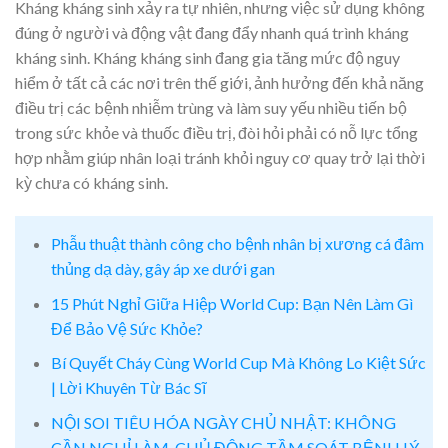
Kháng kháng sinh xảy ra tự nhiên, nhưng việc sử dụng không
đúng ở người và động vật đang đẩy nhanh quá trình kháng
kháng sinh. Kháng kháng sinh đang gia tăng mức độ nguy
hiểm ở tất cả các nơi trên thế giới, ảnh hưởng đến khả năng
điều trị các bệnh nhiễm trùng và làm suy yếu nhiều tiến bộ
trong sức khỏe và thuốc điều trị, đòi hỏi phải có nỗ lực tổng
hợp nhằm giúp nhân loại tránh khỏi nguy cơ quay trở lại thời
kỳ chưa có kháng sinh.
Phẫu thuật thành công cho bệnh nhân bị xương cá đâm
thủng dạ dày, gây áp xe dưới gan
15 Phút Nghỉ Giữa Hiệp World Cup: Bạn Nên Làm Gì
Để Bảo Vệ Sức Khỏe?
Bí Quyết Cháy Cùng World Cup Mà Không Lo Kiệt Sức
| Lời Khuyên Từ Bác Sĩ
NỘI SOI TIÊU HÓA NGÀY CHỦ NHẬT: KHÔNG
CẦN NGHỈ LÀM, CHỦ ĐỘNG TẦM SOÁT BỆNH LÝ