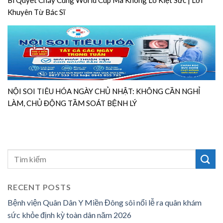
Bí Quyết Cháy Cùng World Cup Mà Không Lo Kiệt Sức | Lời
Khuyên Từ Bác Sĩ
NỘI SOI TIÊU HÓA NGÀY CHỦ NHẬT: KHÔNG CẦN NGHỈ
LÀM, CHỦ ĐỘNG TẦM SOÁT BỆNH LÝ
RECENT POSTS
Bệnh viện Quân Dân Y Miền Đông sôi nổi lễ ra quân khám
sức khỏe định kỳ toàn dân năm 2026