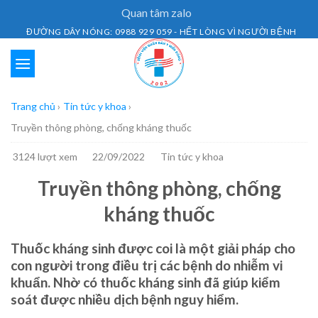
Skip
Quan tâm zalo
to
ĐƯỜNG DÂY NÓNG: 0988 929 059 - HẾT LÒNG VÌ NGƯỜI BỆNH
content
Trang chủ
›
Tin tức y khoa
›
Truyền thông phòng, chống kháng thuốc
3124 lượt xem
22/09/2022
Tin tức y khoa
Truyền thông phòng, chống
kháng thuốc
Thuốc kháng sinh được coi là một giải pháp cho
con người trong điều trị các bệnh do nhiễm vi
khuẩn. Nhờ có thuốc kháng sinh đã giúp kiểm
soát được nhiều dịch bệnh nguy hiểm.